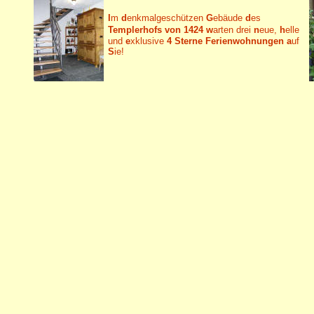
I
m
d
enkmalgeschützen
G
ebäude
d
es
Templerhofs von 1424
w
arten
drei
n
eue,
h
elle
und
e
xklusive
4 Sterne Ferienwohnungen a
uf
S
ie!